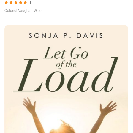
1
Rated
5.00
out
Colonel Vaughan Witten
of 5