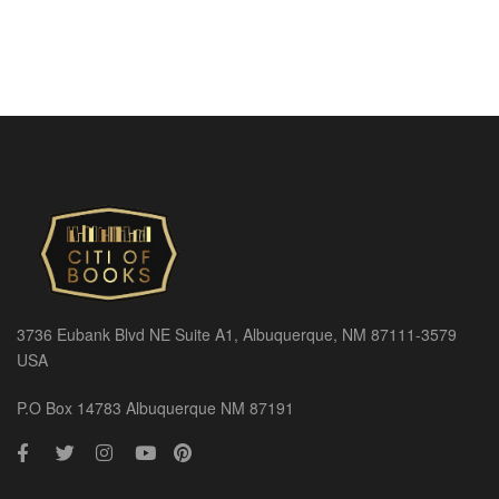
3736 Eubank Blvd NE Suite A1, Albuquerque, NM 87111-3579
USA
P.O Box 14783 Albuquerque NM 87191