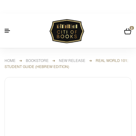
0
HOME
➜
BOOKSTORE
➜
NEW RELEASE
➜ REAL WORLD 101:
STUDENT GUIDE (HEBREW EDITION)