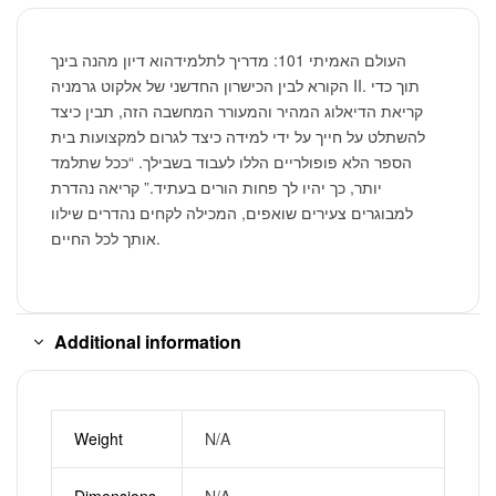
העולם האמיתי 101: מדריך לתלמידהוא דיון מהנה בינך
הקורא לבין הכישרון החדשני של אלקוט גרמניה II. תוך כדי
קריאת הדיאלוג המהיר והמעורר המחשבה הזה, תבין כיצד
להשתלט על חייך על ידי למידה כיצד לגרום למקצועות בית
הספר הלא פופולריים הללו לעבוד בשבילך. “ככל שתלמד
יותר, כך יהיו לך פחות הורים בעתיד.” קריאה נהדרת
למבוגרים צעירים שואפים, המכילה לקחים נהדרים שילוו
אותך לכל החיים.
Additional information
Weight
N/A
Dimensions
N/A