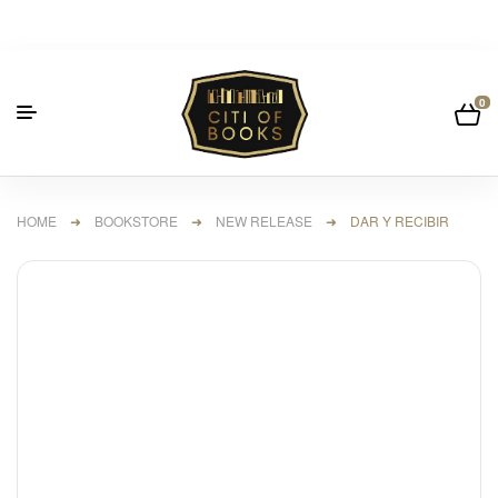
0
HOME
➜
BOOKSTORE
➜
NEW RELEASE
➜ DAR Y RECIBIR