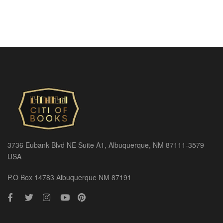
3736 Eubank Blvd NE Suite A1, Albuquerque, NM 87111-3579
USA
P.O Box 14783 Albuquerque NM 87191