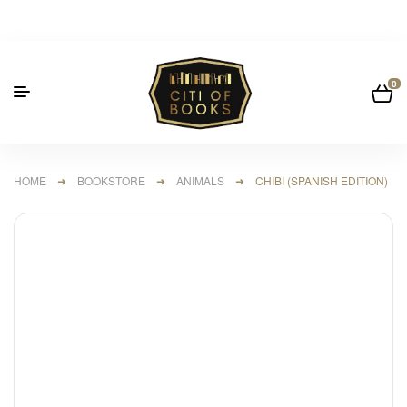
0
HOME
➜
BOOKSTORE
➜
ANIMALS
➜ CHIBI (SPANISH EDITION)