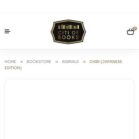
0
HOME
➜
BOOKSTORE
➜
ANIMALS
➜ CHIBI (JAPANESE
EDITION)