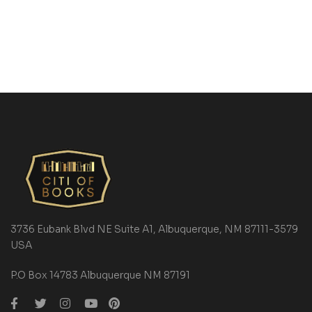
3736 Eubank Blvd NE Suite A1, Albuquerque, NM 87111-3579
USA
P.O Box 14783 Albuquerque NM 87191