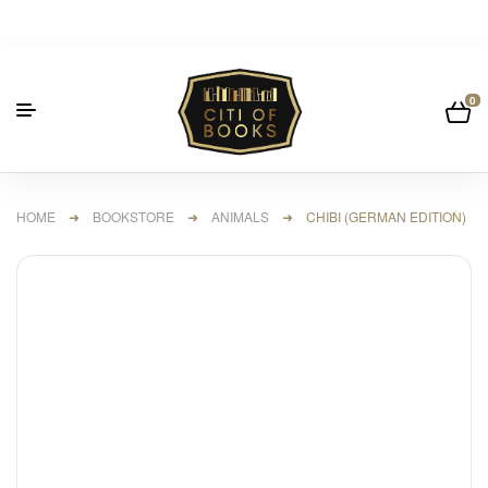
0
HOME
➜
BOOKSTORE
➜
ANIMALS
➜ CHIBI (GERMAN EDITION)