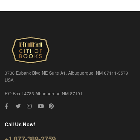
3736 Eubank Blvd NE Suite A1, Albuquerque, NM 87111-3579
USA
P.O Box 14783 Albuquerque NM 87191
Call Us Now!
+1 877-389-2759