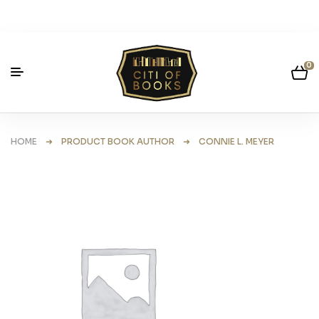
0
HOME
➜ PRODUCT BOOK AUTHOR ➜ CONNIE L. MEYER