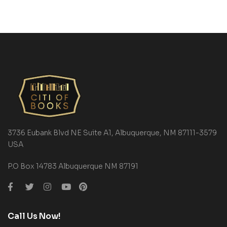
3736 Eubank Blvd NE Suite A1, Albuquerque, NM 87111-3579
USA
P.O Box 14783 Albuquerque NM 87191
Call Us Now!